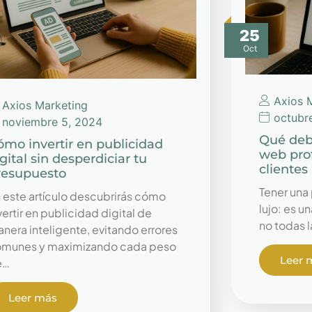
25
Oct
Axios 
Axios Marketing
octubr
noviembre 5, 2024
Qué deb
ómo invertir en publicidad
web prof
gital sin desperdiciar tu
clientes
resupuesto
Tener una
 este artículo descubrirás cómo
lujo: es 
vertir en publicidad digital de
no todas 
nera inteligente, evitando errores
munes y maximizando cada peso
Leer 
e…
Leer más