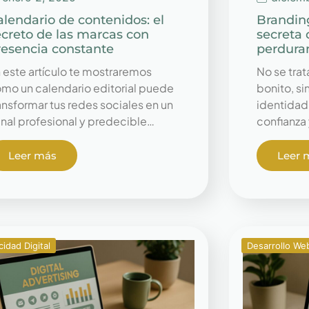
alendario de contenidos: el
Branding
ecreto de las marcas con
secreta 
resencia constante
perdura
 este artículo te mostraremos
No se trat
mo un calendario editorial puede
bonito, si
ansformar tus redes sociales en un
identidad 
nal profesional y predecible…
confianza 
Leer más
Leer 
cidad Digital
Desarrollo We