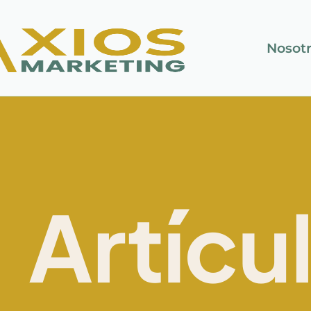
Nosot
Artícu