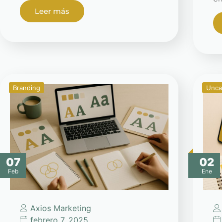
Leer más
Branding
Unca
07
02
Feb
Ene
Axios Marketing
febrero 7, 2025