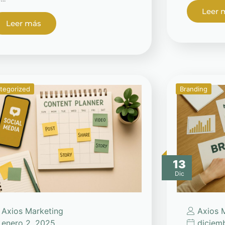
Leer 
Leer más
tegorized
Branding
13
Dic
Axios Marketing
Axios 
enero 2, 2025
diciem