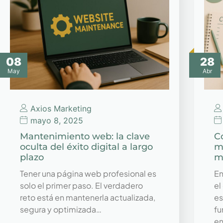
08
28
May
Abr
Axios Marketing
mayo 8, 2025
Mantenimiento web: la clave
C
oculta del éxito digital a largo
m
plazo
m
Tener una página web profesional es
En
solo el primer paso. El verdadero
el
reto está en mantenerla actualizada,
es
segura y optimizada…
fu
e