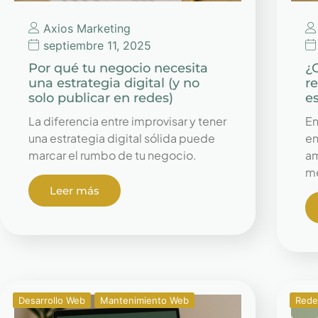
Axios Marketing
septiembre 11, 2025
Por qué tu negocio necesita
¿
una estrategia digital (y no
r
solo publicar en redes)
e
La diferencia entre improvisar y tener
En
una estrategia digital sólida puede
en
marcar el rumbo de tu negocio.
am
me
Leer más
Desarrollo Web
Mantenimiento Web
Rede