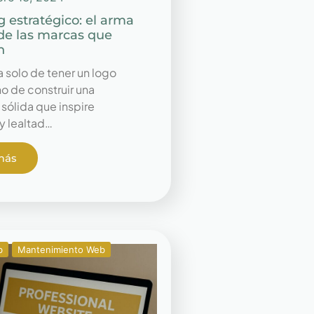
 estratégico: el arma
de las marcas que
n
a solo de tener un logo
no de construir una
sólida que inspire
y lealtad…
más
b
Mantenimiento Web