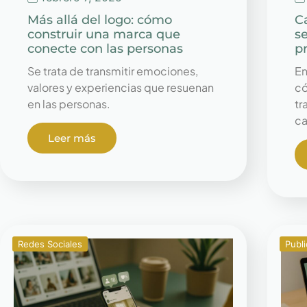
Más allá del logo: cómo
C
construir una marca que
s
conecte con las personas
p
Se trata de transmitir emociones,
En
valores y experiencias que resuenan
có
en las personas.
tr
ca
Leer más
Redes Sociales
Publi