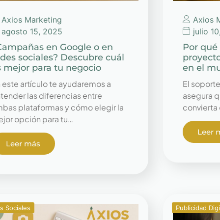
Axios Marketing
Axios 
agosto 15, 2025
julio 1
Campañas en Google o en
Por qué 
edes sociales? Descubre cuál
proyecto
s mejor para tu negocio
en el mu
 este artículo te ayudaremos a
El soporte
tender las diferencias entre
asegura qu
bas plataformas y cómo elegir la
convierta 
jor opción para tu…
Leer 
Leer más
s Sociales
Publicidad Digi