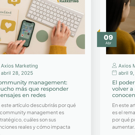
09
Abr
Axios Marketing
Axios 
abril 28, 2025
abril 9
ommunity management:
El poder
ucho más que responder
volver a
ensajes en redes
conoce
 este artículo descubrirás por qué
En este a
 community management es
es el rem
tratégico, cuáles son sus
por qué p
nciones reales y cómo impacta
aumentar
n…