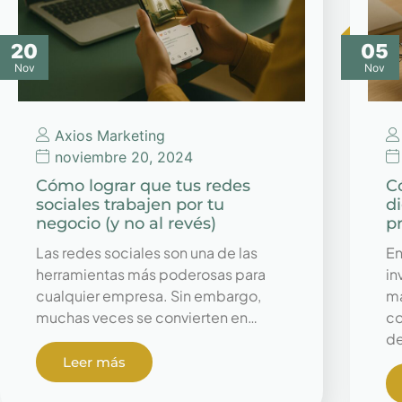
20
05
Nov
Nov
Axios Marketing
noviembre 20, 2024
Cómo lograr que tus redes
C
sociales trabajen por tu
di
negocio (y no al revés)
p
Las redes sociales son una de las
En
herramientas más poderosas para
in
cualquier empresa. Sin embargo,
ma
muchas veces se convierten en…
co
d
Leer más